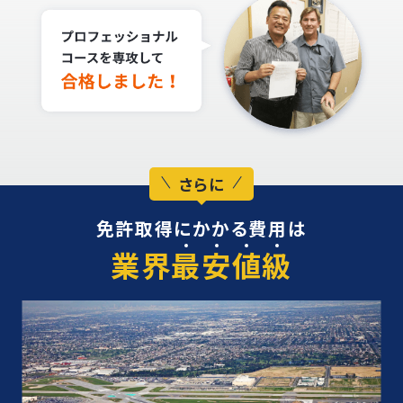
さらに
免許取得にかかる費用は
業界
最
安
値
級