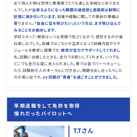
めて飛んだ時は恐怖と焦燥感でとても楽しむ余裕などありませ
んでしたが
出来るようになった瞬間の達成感と高揚感は鮮明に
記憶に焼き付いています。
知識や経験に関しての事前の準備は
要りません。
「自由に空を飛びたい」という方は、まず飛び込んで
みることをお勧めします。
学校スタッフ・教官はいつも笑顔で気さくなので、登校するのが毎
日楽しみでした。訓練ではこちらが主体となって訓練内容やスケ
ジュールを教官に提案でき、
教官が全力でサポートしてくれまし
た。
試験に合格したときも、全力でお祝いしてくれます。いつでも
どこでも全力な姿に支えられました。寮では皆でバーベキューし
たり、試験前の人のオーラルに付き合い、問題を出し合ったりした
のが思い出です。
2ヶ月間の”青春”を過ごすことができました。
早期退職をして免許を取得
憧れだったパイロットへ