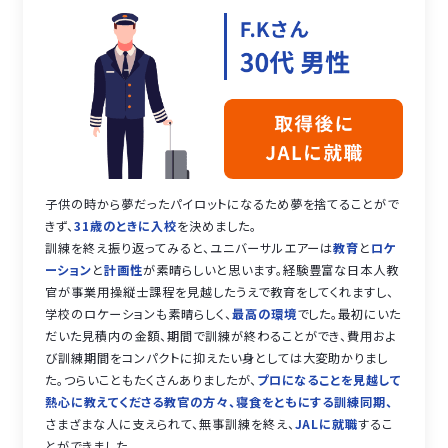
子供の時から夢だったパイロットになるため夢を捨てることがで
きず、
31歳のときに入校
を決めました。
訓練を終え振り返ってみると、ユニバーサルエアーは
教育
と
ロケ
ーション
と
計画性
が素晴らしいと思います。経験豊富な日本人教
官が事業用操縦士課程を見越したうえで教育をしてくれますし、
学校のロケーションも素晴らしく、
最高の環境
でした。最初にいた
だいた見積内の金額、期間で訓練が終わることができ、費用およ
び訓練期間をコンパクトに抑えたい身としては大変助かりまし
た。つらいこともたくさんありましたが、
プロになることを見越して
熱心に教えてくださる教官の方々、寝食をともにする訓練同期、
さまざまな人に支えられて、無事訓練を終え、
JALに就職
するこ
とができました。